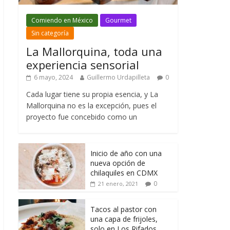
Comiendo en México
Gourmet
Sin categoría
La Mallorquina, toda una
experiencia sensorial
6 mayo, 2024
Guillermo Urdapilleta
0
Cada lugar tiene su propia esencia, y La
Mallorquina no es la excepción, pues el
proyecto fue concebido como un
Inicio de año con una
nueva opción de
chilaquiles en CDMX
0
21 enero, 2021
Tacos al pastor con
una capa de frijoles,
solo en Los Rifados