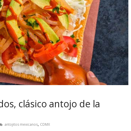
s, clásico antojo de la
,
antojitos mexicanos
CDMX