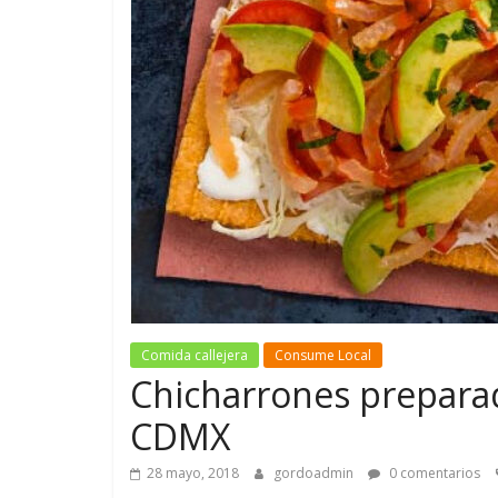
Comida callejera
Consume Local
Chicharrones preparado
CDMX
28 mayo, 2018
gordoadmin
0 comentarios