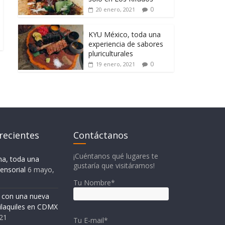
0
20 enero, 2021
KYU México, toda una
experiencia de sabores
pluriculturales
0
19 enero, 2021
recientes
Contáctanos
¡Cuéntanos qué lugares te
na, toda una
gustaría que visitáramos!
ensorial
6 mayo,
Tu Nombre*
o con una nueva
ilaquiles en CDMX
21
Tu E-mail*