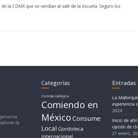
de la CDMX que se vendían al salir de la escuela. Seguro los
Categorías
Entradas 
Comida callejera
La Mallorqui
Comiendo en
experiencia s
2024
México
garnacha.
Consume
Inicio de añ
ploran la
Local
opción de ch
Gordoteca
21 enero, 20
Internacional