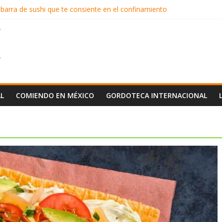
 barra de sushi que te consiente en el confinamiento
rial
ilaquiles en CDMX
solo en Los Rifados
es pluriculturales
L
COMIENDO EN MÉXICO
GORDOTECA INTERNACIONAL