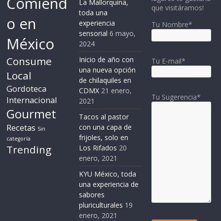
Comiend
La Mallorquina,
que visitáramos!
toda una
o en
experiencia
Tu Nombre*
sensorial
6 mayo,
México
2024
Consume
Inicio de año con
Tu E-mail*
una nueva opción
Local
de chilaquiles en
Gordoteca
CDMX
21 enero,
Tu Sugerencia*
Internacional
2021
Gourmet
Tacos al pastor
Recetas
con una capa de
Sin
frijoles, solo en
categoría
Trending
Los Rifados
20
enero, 2021
KYU México, toda
una experiencia de
sabores
pluriculturales
19
enero, 2021