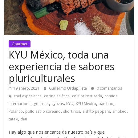
Gourmet
KYU México, toda una
experiencia de sabores
pluriculturales
19 enero, 2021
Guillermo Urdapilleta
0 comentarios
,
,
,
chef experience
cocina asiática
coliflor rostizada
comida
,
,
,
,
,
,
internacional
gourmet
gyozas
KYU
KYU México
pan bao
,
,
,
,
,
Polanco
pollo estilo coreano
short ribs
sishito peppers
smoked
,
tataki
thai
Hay algo que nos encanta de nuestro país y que