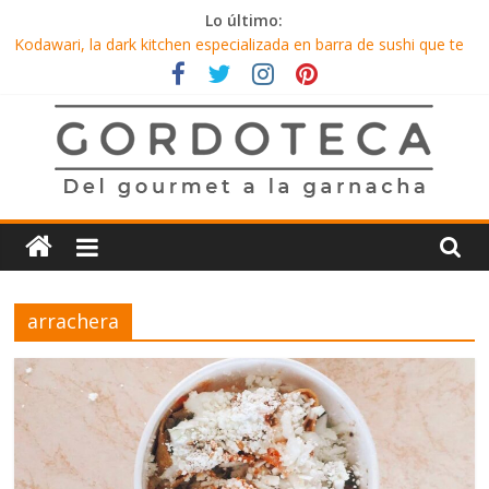
Saltar
Lo último:
al
Kodawari, la dark kitchen especializada en barra de sushi que te
contenido
consiente en el confinamiento
La Mallorquina, toda una experiencia sensorial
Inicio de año con una nueva opción de chilaquiles en CDMX
Tacos al pastor con una capa de frijoles, solo en Los Rifados
KYU México, toda una experiencia de sabores pluriculturales
Gordoteca
Del
gourmet
arrachera
a
la
garnacha