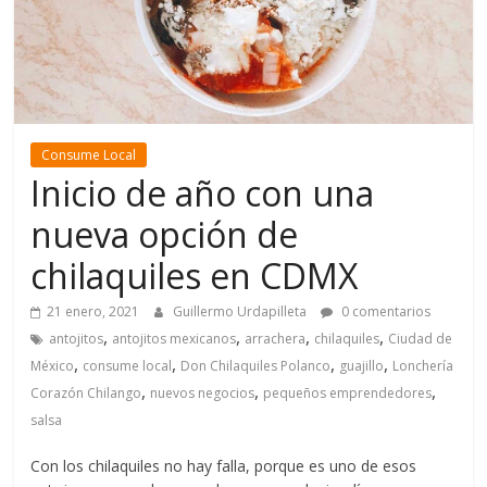
Consume Local
Inicio de año con una
nueva opción de
chilaquiles en CDMX
21 enero, 2021
Guillermo Urdapilleta
0 comentarios
,
,
,
,
antojitos
antojitos mexicanos
arrachera
chilaquiles
Ciudad de
,
,
,
,
México
consume local
Don Chilaquiles Polanco
guajillo
Lonchería
,
,
,
Corazón Chilango
nuevos negocios
pequeños emprendedores
salsa
Con los chilaquiles no hay falla, porque es uno de esos