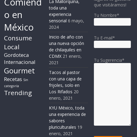
Comiend
La Mallorquina,
que visitáramos!
toda una
o en
experiencia
Tu Nombre*
sensorial
6 mayo,
México
2024
Consume
Inicio de año con
Tu E-mail*
una nueva opción
Local
de chilaquiles en
Gordoteca
CDMX
21 enero,
Tu Sugerencia*
Internacional
2021
Gourmet
Tacos al pastor
Recetas
con una capa de
Sin
frijoles, solo en
categoría
Trending
Los Rifados
20
enero, 2021
KYU México, toda
una experiencia de
sabores
pluriculturales
19
enero, 2021