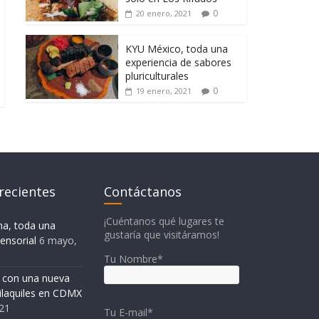
0
20 enero, 2021
KYU México, toda una
experiencia de sabores
pluriculturales
0
19 enero, 2021
recientes
Contáctanos
¡Cuéntanos qué lugares te
na, toda una
gustaría que visitáramos!
ensorial
6 mayo,
Tu Nombre*
o con una nueva
ilaquiles en CDMX
21
Tu E-mail*