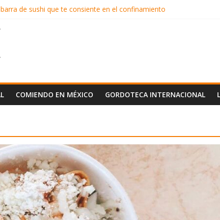
 barra de sushi que te consiente en el confinamiento
rial
ilaquiles en CDMX
solo en Los Rifados
es pluriculturales
L
COMIENDO EN MÉXICO
GORDOTECA INTERNACIONAL