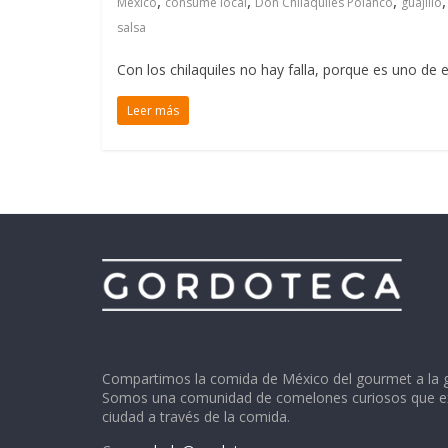
,
,
,
México
consume local
Don Chilaquiles Polanco
guajillo
salsa
Con los chilaquiles no hay falla, porque es uno de
Leer más
Compartimos la comida de México del gourmet a la 
Somos una comunidad de comelones curiosos que ex
ciudad a través de la comida.