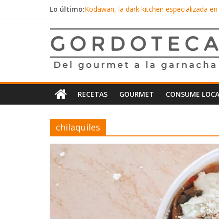
Saltar
Lo último:
Kodawari, la dark kitchen especializada en
al
La Mallorquina, toda una experiencia senso
contenido
Gordoteca
Inicio de año con una nueva opción de ch
Tacos al pastor con una capa de frijoles, 
KYU México, toda una experiencia de sabor
Del
gourmet
a
RECETAS
GOURMET
CONSUME LOCA
la
garnacha
chilaquiles