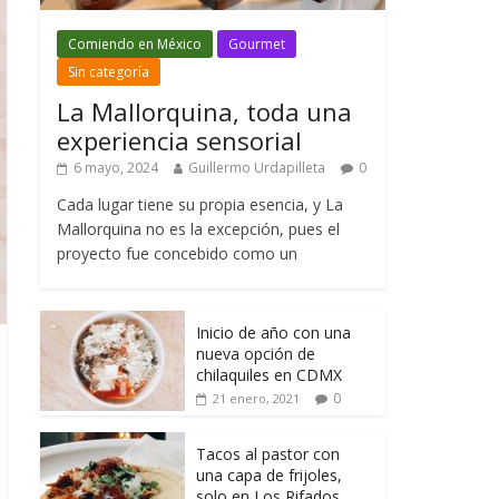
Comiendo en México
Gourmet
Sin categoría
La Mallorquina, toda una
experiencia sensorial
6 mayo, 2024
Guillermo Urdapilleta
0
Cada lugar tiene su propia esencia, y La
Mallorquina no es la excepción, pues el
proyecto fue concebido como un
Inicio de año con una
nueva opción de
chilaquiles en CDMX
0
21 enero, 2021
Tacos al pastor con
una capa de frijoles,
solo en Los Rifados