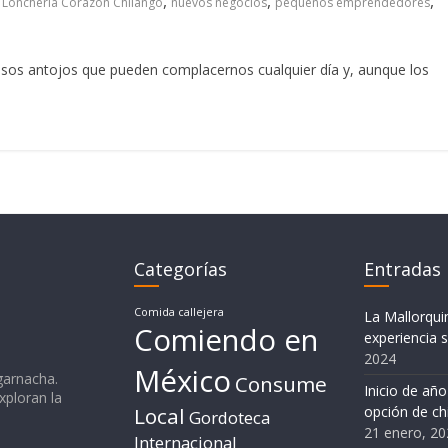
,
,
,
,
Lonchería Corazón Chilango
nuevos negocios
pequeños emprendedores
 esos antojos que pueden complacernos cualquier día y, aunque los
Categorías
Entradas 
Comida callejera
La Mallorqui
Comiendo en
experiencia s
2024
México
garnacha.
Consume
Inicio de añ
ploran la
Local
opción de ch
Gordoteca
21 enero, 20
Internacional