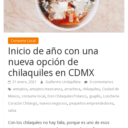
Consume Local
Inicio de año con una
nueva opción de
chilaquiles en CDMX
21 enero, 2021
Guillermo Urdapilleta
0 comentarios
,
,
,
,
antojitos
antojitos mexicanos
arrachera
chilaquiles
Ciudad de
,
,
,
,
México
consume local
Don Chilaquiles Polanco
guajillo
Lonchería
,
,
,
Corazón Chilango
nuevos negocios
pequeños emprendedores
salsa
Con los chilaquiles no hay falla, porque es uno de esos