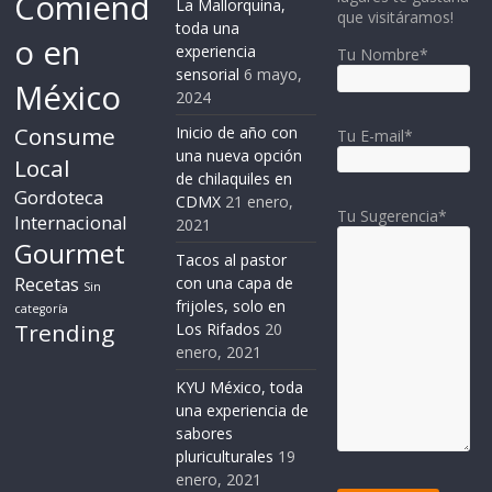
Comiend
La Mallorquina,
que visitáramos!
toda una
o en
experiencia
Tu Nombre*
sensorial
6 mayo,
México
2024
Consume
Inicio de año con
Tu E-mail*
una nueva opción
Local
de chilaquiles en
Gordoteca
CDMX
21 enero,
Tu Sugerencia*
Internacional
2021
Gourmet
Tacos al pastor
Recetas
con una capa de
Sin
frijoles, solo en
categoría
Trending
Los Rifados
20
enero, 2021
KYU México, toda
una experiencia de
sabores
pluriculturales
19
enero, 2021