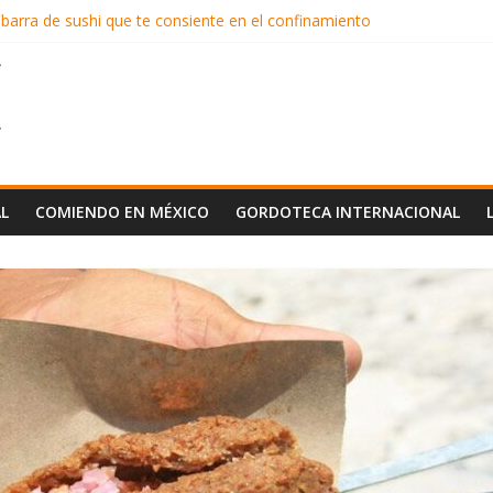
 barra de sushi que te consiente en el confinamiento
rial
ilaquiles en CDMX
solo en Los Rifados
es pluriculturales
L
COMIENDO EN MÉXICO
GORDOTECA INTERNACIONAL