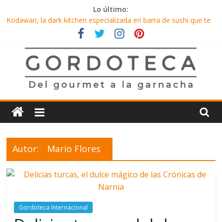
Saltar
Lo último:
al
Kodawari, la dark kitchen especializada en barra de sushi que te
contenido
consiente en el confinamiento
La Mallorquina, toda una experiencia sensorial
Inicio de año con una nueva opción de chilaquiles en CDMX
Tacos al pastor con una capa de frijoles, solo en Los Rifados
KYU México, toda una experiencia de sabores pluriculturales
Gordoteca
Del
gourmet
a
Autor:
Mario Flores
la
garnacha
Gordoteca Internacional