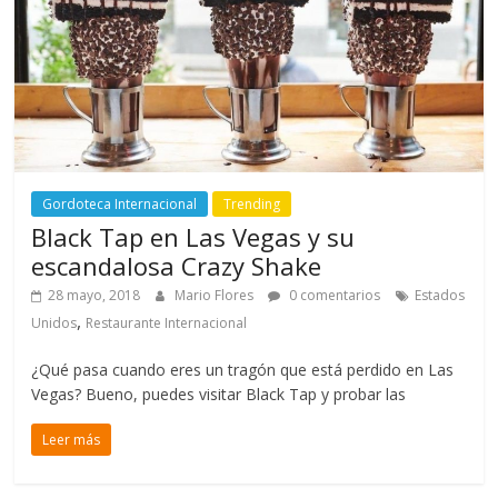
Gordoteca Internacional
Trending
Black Tap en Las Vegas y su
escandalosa Crazy Shake
28 mayo, 2018
Mario Flores
0 comentarios
Estados
,
Unidos
Restaurante Internacional
¿Qué pasa cuando eres un tragón que está perdido en Las
Vegas? Bueno, puedes visitar Black Tap y probar las
Leer más