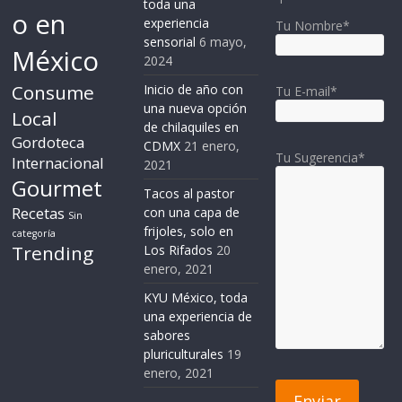
toda una
o en
experiencia
Tu Nombre*
sensorial
6 mayo,
México
2024
Consume
Inicio de año con
Tu E-mail*
una nueva opción
Local
de chilaquiles en
Gordoteca
CDMX
21 enero,
Tu Sugerencia*
Internacional
2021
Gourmet
Tacos al pastor
Recetas
con una capa de
Sin
frijoles, solo en
categoría
Trending
Los Rifados
20
enero, 2021
KYU México, toda
una experiencia de
sabores
pluriculturales
19
enero, 2021